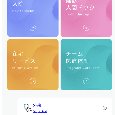
健診・
入院
人間ドック
Hospitalization
health checkup
在宅
チーム
サービス
医療体制
In-Home Services
Integrated Care Team
外来
Outpatient