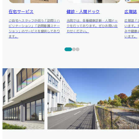
在宅サービス
健診・人間ドック
広報誌
ご自宅へスタッフが伺う「訪問リハ
当院では、各種健康診断・人間ドッ
広報誌「
ビリテーション」「訪問看護ステー
クを行っております。ぜひお問い合
います。
ション」のサービスを提供しており
わせください。
みや健康
ます。
います。